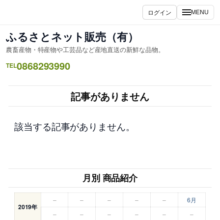
内
ログイン
MENU
容
を
ふるさとネット販売（有）
ス
農畜産物・特産物や工芸品など産地直送の新鮮な品物。
キ
0868293990
ッ
TEL
プ
記事がありません
該当する記事がありません。
月別 商品紹介
–
–
–
–
–
6月
2019年
–
–
–
–
–
–