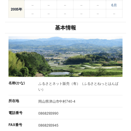
–
–
–
–
–
6月
2005年
–
–
–
–
–
–
基本情報
名称(かな)
ふるさとネット販売（有）（ふるさとねっとはんば
い）
所在地
岡山県津山市中村740-4
電話番号
0868293990
FAX番号
0868293945