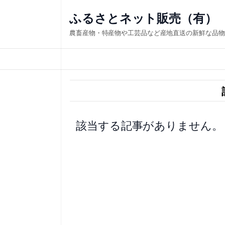
内
ふるさとネット販売（有）
容
農畜産物・特産物や工芸品など産地直送の新鮮な品物
を
ス
キ
ッ
プ
該当する記事がありません。