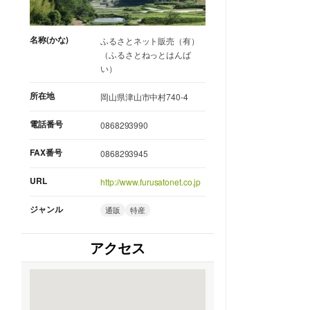
名称(かな)
ふるさとネット販売（有）
（ふるさとねっとはんば
い）
所在地
岡山県津山市中村740-4
電話番号
0868293990
FAX番号
0868293945
URL
http://www.furusatonet.co.jp
ジャンル
通販
特産
アクセス