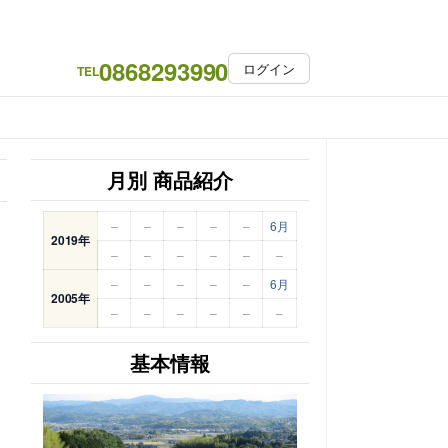
0868293990
ログイン
TEL
月別 商品紹介
–
–
–
–
–
6月
2019年
–
–
–
–
–
–
–
–
–
–
–
6月
2005年
–
–
–
–
–
–
基本情報