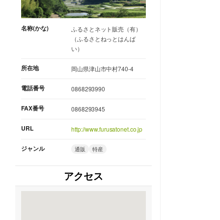
名称(かな)
ふるさとネット販売（有）
（ふるさとねっとはんば
い）
所在地
岡山県津山市中村740-4
電話番号
0868293990
FAX番号
0868293945
URL
http://www.furusatonet.co.jp
ジャンル
通販
特産
アクセス