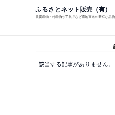
内
ふるさとネット販売（有）
容
農畜産物・特産物や工芸品など産地直送の新鮮な品物
を
ス
キ
ッ
プ
該当する記事がありません。