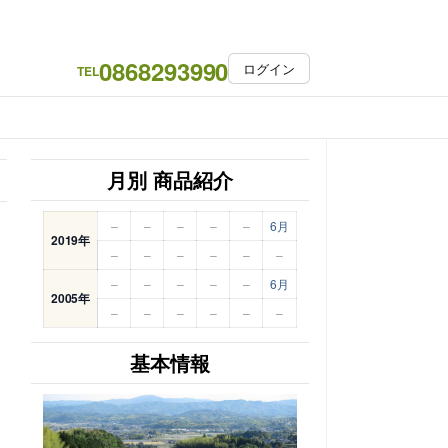
0868293990
ログイン
TEL
月別 商品紹介
–
–
–
–
–
6月
2019年
–
–
–
–
–
–
–
–
–
–
–
6月
2005年
–
–
–
–
–
–
基本情報