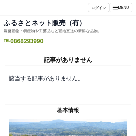
内
ログイン
MENU
容
を
ふるさとネット販売（有）
ス
農畜産物・特産物や工芸品など産地直送の新鮮な品物。
キ
0868293990
ッ
TEL
プ
記事がありません
該当する記事がありません。
基本情報