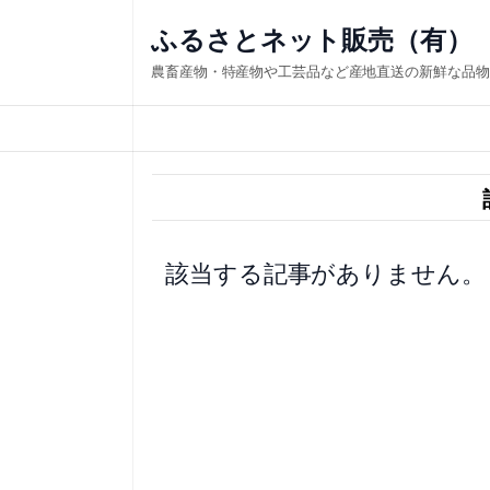
内
ふるさとネット販売（有）
容
農畜産物・特産物や工芸品など産地直送の新鮮な品物
を
ス
キ
ッ
プ
該当する記事がありません。