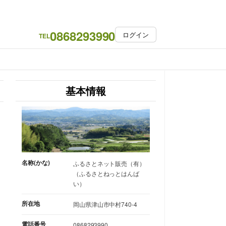
0868293990
ログイン
TEL
基本情報
名称(かな)
ふるさとネット販売（有）
（ふるさとねっとはんば
い）
所在地
岡山県津山市中村740-4
電話番号
0868293990