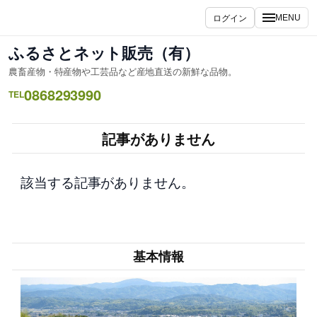
内
ログイン
MENU
容
を
ふるさとネット販売（有）
ス
農畜産物・特産物や工芸品など産地直送の新鮮な品物。
キ
0868293990
ッ
TEL
プ
記事がありません
該当する記事がありません。
基本情報