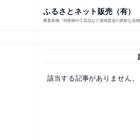
内
ふるさとネット販売（有）
容
農畜産物・特産物や工芸品など産地直送の新鮮な品物
を
ス
キ
ッ
プ
該当する記事がありません。