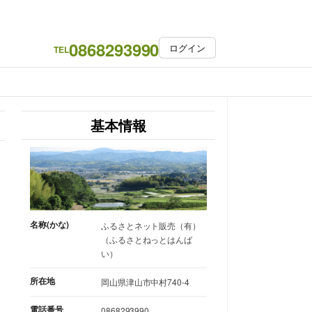
0868293990
ログイン
TEL
基本情報
名称(かな)
ふるさとネット販売（有）
（ふるさとねっとはんば
い）
所在地
岡山県津山市中村740-4
電話番号
0868293990