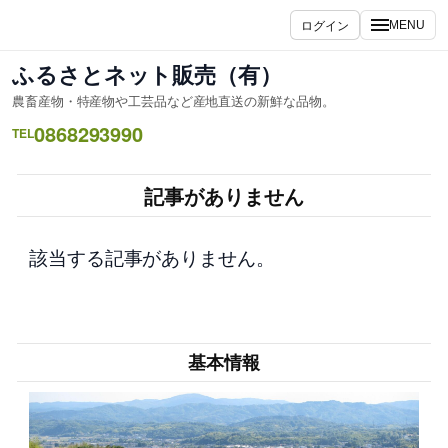
内
ログイン
MENU
容
を
ふるさとネット販売（有）
ス
農畜産物・特産物や工芸品など産地直送の新鮮な品物。
キ
0868293990
ッ
TEL
プ
記事がありません
該当する記事がありません。
基本情報