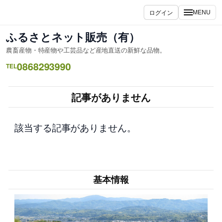
内
ログイン
MENU
容
を
ふるさとネット販売（有）
ス
農畜産物・特産物や工芸品など産地直送の新鮮な品物。
キ
0868293990
ッ
TEL
プ
記事がありません
該当する記事がありません。
基本情報