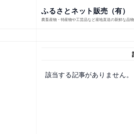
内
ふるさとネット販売（有）
容
農畜産物・特産物や工芸品など産地直送の新鮮な品物
を
ス
キ
ッ
プ
該当する記事がありません。