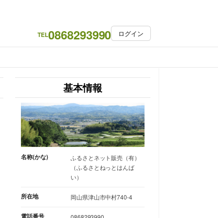
0868293990
ログイン
TEL
基本情報
名称(かな)
ふるさとネット販売（有）
（ふるさとねっとはんば
い）
所在地
岡山県津山市中村740-4
電話番号
0868293990