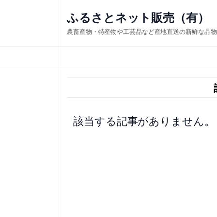
内
ふるさとネット販売（有）
容
農畜産物・特産物や工芸品など産地直送の新鮮な品物
を
ス
キ
ッ
プ
該当する記事がありません。