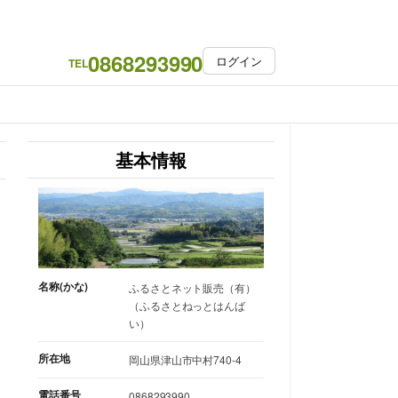
0868293990
ログイン
TEL
基本情報
名称(かな)
ふるさとネット販売（有）
（ふるさとねっとはんば
い）
所在地
岡山県津山市中村740-4
電話番号
0868293990