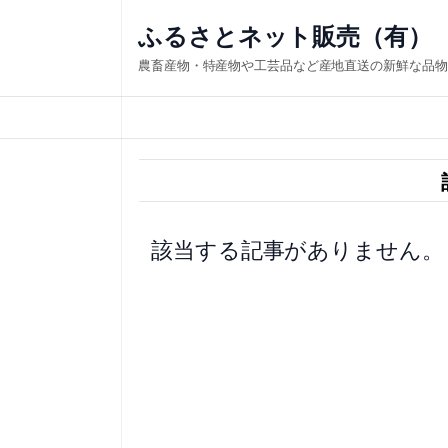
内
ふるさとネット販売（有）
容
農畜産物・特産物や工芸品など産地直送の新鮮な品物
を
ス
キ
ッ
プ
該当する記事がありません。