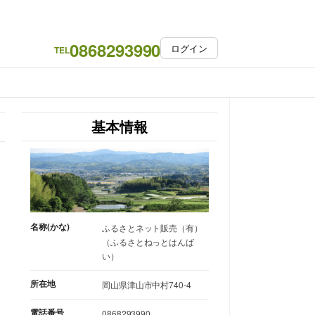
0868293990
ログイン
TEL
基本情報
名称(かな)
ふるさとネット販売（有）
（ふるさとねっとはんば
い）
所在地
岡山県津山市中村740-4
電話番号
0868293990