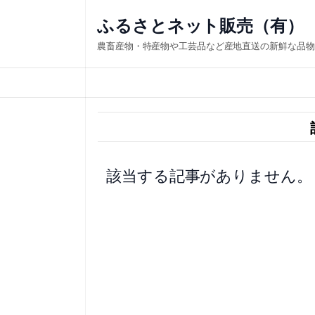
内
ふるさとネット販売（有）
容
農畜産物・特産物や工芸品など産地直送の新鮮な品物
を
ス
キ
ッ
プ
該当する記事がありません。