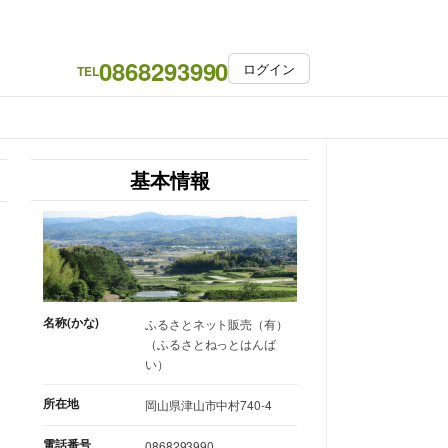
0868293990
ログイン
TEL
基本情報
名称(かな)
ふるさとネット販売（有）
（ふるさとねっとはんば
い）
所在地
岡山県津山市中村740-4
電話番号
0868293990