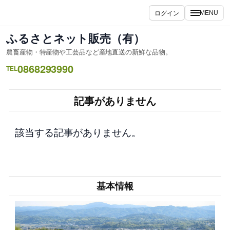
内
ログイン
MENU
容
を
ふるさとネット販売（有）
ス
農畜産物・特産物や工芸品など産地直送の新鮮な品物。
キ
0868293990
ッ
TEL
プ
記事がありません
該当する記事がありません。
基本情報