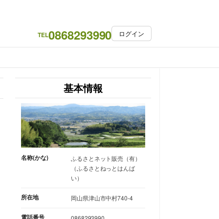
0868293990
ログイン
TEL
基本情報
名称(かな)
ふるさとネット販売（有）
（ふるさとねっとはんば
い）
所在地
岡山県津山市中村740-4
電話番号
0868293990