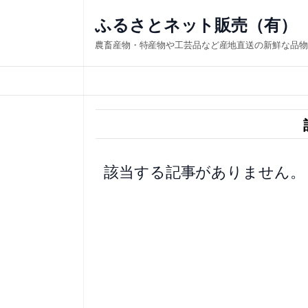
内
ふるさとネット販売（有）
容
農畜産物・特産物や工芸品など産地直送の新鮮な品物
を
ス
キ
ッ
プ
該当する記事がありません。